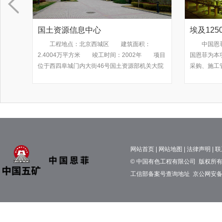
国土资源信息中心
埃及1250
5
工程地点：北京西城区 建筑面积：
中国恩菲的
包
2.4004万平方米 竣工时间：2002年 项目
国恩菲为本项
为
位于西四阜城门内大街46号国土资源部机关大院
采购、施工管
。
内，主要包括部级办公室及信息中心用房，工程
包服务。项目自
源
设计包括信息中心新楼设计、西楼、信息中心用
年10月开始试
校
房装修、室外工程等，获部级优秀设计二等奖。
网站首页
|
网站地图
|
法律声明
|
联
© 中国有色工程有限公司 版权所有 京
工信部备案号查询地址
京公网安备11