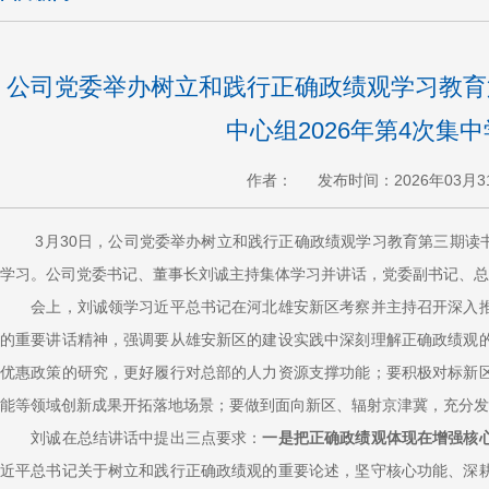
公司党委举办树立和践行正确政绩观学习教育
中心组2026年第4次集
作者：
发布时间：2026年03月3
3月30日，公司党委举办树立和践行正确政绩观学习教育第三期读书
学习。公司党委书记、董事长刘诚主持集体学习并讲话，党委副书记、总
会上，刘诚领学习近平总书记在河北雄安新区考察并主持召开深入
的重要讲话精神，强调要从雄安新区的建设实践中深刻理解正确政绩观
优惠政策的研究，更好履行对总部的人力资源支撑功能；要积极对标新
能等领域创新成果开拓落地场景；要做到面向新区、辐射京津冀，充分发
刘诚在总结讲话中提出三点要求：
一是把正确政绩观体现在增强核
近平总书记关于树立和践行正确政绩观的重要论述
，坚守核心功能、深