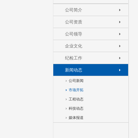
公司简介
公司资质
公司领导
+
.
-
企业文化
纪检工作
新闻动态
公司新闻
市场开拓
工程动态
科技动态
媒体报道