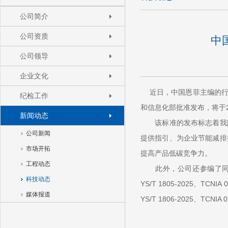
公司简介
公司资质
中
公司领导
企业文化
近日，
中国恩菲
主编的行
纪检工作
和信息化部批准发布，将于2
新闻动态
该标准的发布标志着我
公司新闻
提供指引、为企业节能减排
市场开拓
提高产品低碳竞争力。
工程动态
此外，公司还参编了同批
科技动态
YS/T 1805-2025、
媒体报道
YS/T 1806-2025、T