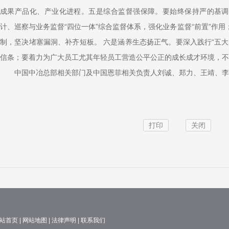
成果产品化、产业化进程。
五是综合监督强保障
。要始终保持严的基调
计、巡察与业务监督“四位一体”综合监督体系，强化业务监督“前置”作
制，坚决堵塞漏洞、补齐短板。
六是涵养生态扬正气
。要深入践行“五
信条；要着力为广大员工尤其年轻员工营造公平公正的成长成才环境，不
中国中冶总部相关部门及中国恩菲相关负责人刘诚、郑力、王靖、李
打印
关闭
站首页
|
网站地图
|
法律声明
|
联系我们