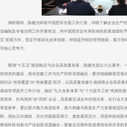
调研期间，陈建光听取中国恩菲专题工作汇报，详细了解企业生产经营与
划编制及专项治理工作开展情况，对中国恩菲近年来取得的发展成绩给予
五”发展方向，坚定不移深化改革创新，持续提升组织管理效能，着力强
升核心竞争力。
围绕“十五五”规划制定与企业高质量发展，陈建光提出六点要求。
加强党的建设，推动党建工作与生产经营深度融合；要持续破解基层项
组织从“有形覆盖”向“有效覆盖”跃升，以高质量党建引领保障企业高质量
基础管理提升三年行动，做好“九大业务体系”与“十大提升工程”有效衔
系简单、作风简朴”的“四简”企业，高质量完成全年经营任务，在行业大
革提效率
。要以更大魄力推进改革，着力构建与新质生产力发展相适应
制，强化正向激励，充分挖掘基层潜力、激发基层活力。
四是科技创新
推动科技创新与产业创新深度融合；要健全完善科技成果转化和共享机