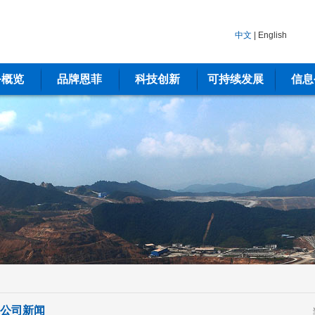
中文
|
English
务概览
品牌恩菲
科技创新
可持续发展
信息
公司新闻