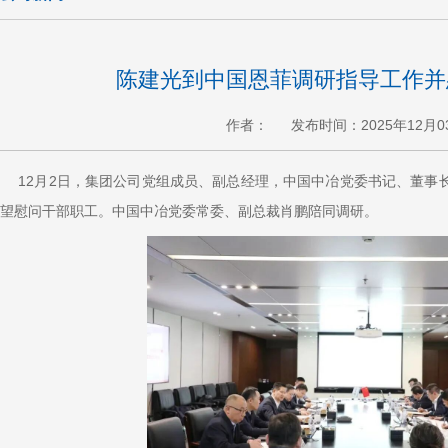
陈建光到中国恩菲调研指导工作并
作者：
发布时间：2025年12月0
12月2日，集团公司党组成员、副总经理，
中国中冶
党委书记、董事
望慰问干部职工。中国中冶党委常委、副总裁肖鹏陪同调研。